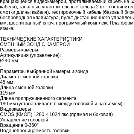
вращающейся видеокамерой, проталкиваемый кабель на бар
кабеля), запасные уплотнительные кольца 2 шт., соедините
смотки длины кабеля), тестировочный кабель (базовый бло
беспроводная клавиатура, пульт дистанционного управлени
мм, шестигранный ключ, программный комплекс Платформа 
языке.
ТЕХНИЧЕСКИЕ ХАРАКТЕРИСТИКИ
СМЕННЫЙ ЗОНД С КАМЕРОЙ
Размеры камеры:
Артикуляция (управление):
Ø 40 мм
-
Параметры выбранной камеры и зонда
Диаметр сменной головки
45 мм
Длина сменной головки
115 мм
Длина подпружиненного сегмента
190 мм (устанавливается между головкой и разъемом)
Видеокамеры
CMOS (КМОП) 1280 × 1024 пкс (прямая и боковая)
Управление головкой
Вращение 0-360°
Водонепроницаемость головки