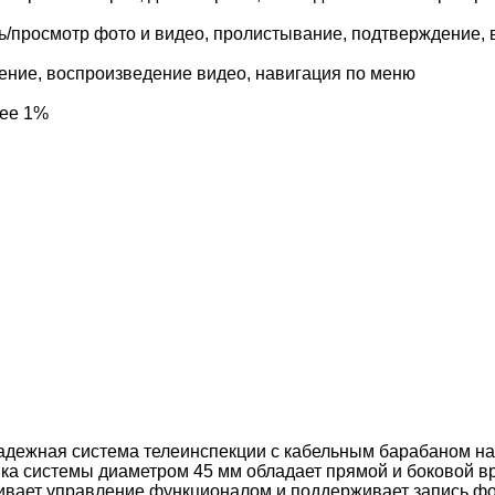
сь/просмотр фото и видео, пролистывание, подтверждение,
ение, воспроизведение видео, навигация по меню
лее 1%
надежная система телеинспекции с кабельным барабаном на
вка системы диаметром 45 мм обладает прямой и боковой 
ивает управление функционалом и поддерживает запись фо