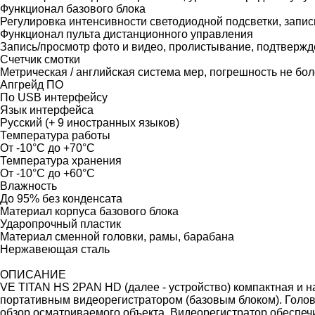
Функционал базового блока
Регулировка интенсивности светодиодной подсветки, запи
Функционал пульта дистанционного управления
Запись/просмотр фото и видео, пролистывание, подтвержд
Счетчик смотки
Метрическая / английская система мер, погрешность не бо
Апгрейд ПО
По USB интерфейсу
Язык интерфейса
Русский (+ 9 иностранных языков)
Температура работы
От -10°C до +70°C
Температура хранения
От -10°C до +60°C
Влажность
До 95% без конденсата
Материал корпуса базового блока
Ударопрочный пластик
Материал сменной головки, рамы, барабана
Нержавеющая сталь
ОПИСАНИЕ
VE TITAN HS 2PAN HD (далее - устройство) компактная и 
портативным видеорегистратором (базовым блоком). Голо
обзор осматриваемого объекта. Видеорегистратор обеспеч