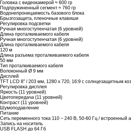
Головка с видеокамерой ≈ 600 гр
Подпружиненный сегмент ≈ 760 гр
Водонепроницаемость базового блока
Брызгозащита, пленочные клавиши
Регулировка подсветки
Ручная многоступенчатая (6 уровней)
Длина проталкиваемого кабеля
Ручная многоступенчатая (6 уровней)
Длина проталкиваемого кабеля
120 м
Длина разъема проталкиваемого кабеля
50 мм
Тип проталкиваемого кабеля
Волоконный Ø 9 мм
Дисплей
TFT LCD 8” / 203 мм, 1280 х 720, 16:9 с солнцезащитным к
Регулировка дисплея
Яркость (11 уровней)
Цветопередача (11 уровней)
Контраст (11 уровней)
Шумоподавление
Питание
Сеть переменного тока 110 ~ 240 В, 50-60 Гц / встроенный 
Запись на носитель
USB FLASH до 64 Гб