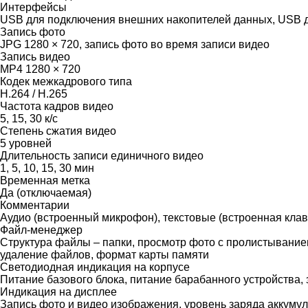
Интерфейсы
USB для подключения внешних накопителей данных, USB д
Запись фото
JPG 1280 × 720, запись фото во время записи видео
Запись видео
MP4 1280 × 720
Кодек межкадрового типа
H.264 / H.265
Частота кадров видео
5, 15, 30 к/c
Степень сжатия видео
5 уровней
Длительность записи единичного видео
1, 5, 10, 15, 30 мин
Временная метка
Да (отключаемая)
Комментарии
Аудио (встроенный микрофон), текстовые (встроенная клав
Файл-менеджер
Структура файлы – папки, просмотр фото с пролистыванием,
удаление файлов, формат карты памяти
Светодиодная индикация на корпусе
Питание базового блока, питание барабанного устройства, 
Индикация на дисплее
Запись фото и видео изображения, уровень заряда аккумул