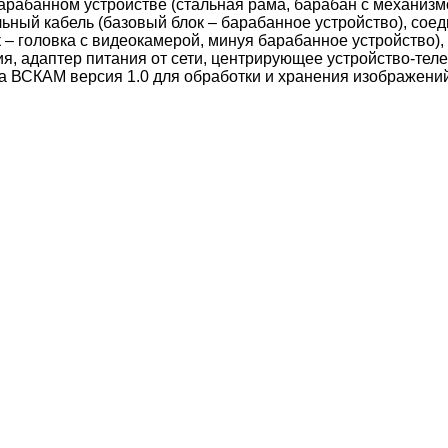
абанном устройстве (стальная рама, барабан с механизмо
льный кабель (базовый блок – барабанное устройство), сое
к – головка с видеокамерой, минуя барабанное устройство
я, адаптер питания от сети, центрирующее устройство-тел
ВСКАМ версия 1.0 для обработки и хранения изображений 