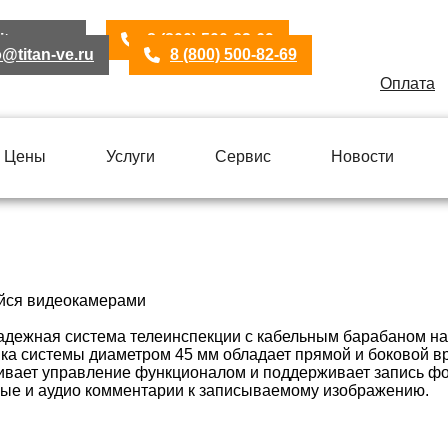
itan-ve.ru
8 (800) 500-82-69
o@titan-ve.ru
8 (800) 500-82-69
Оплата
Цены
Услуги
Сервис
Новости
йся видеокамерами
надежная система телеинспекции с кабельным барабаном на
вка системы диаметром 45 мм обладает прямой и боковой 
ивает управление функционалом и поддерживает запись фо
вые и аудио комментарии к записываемому изображению.